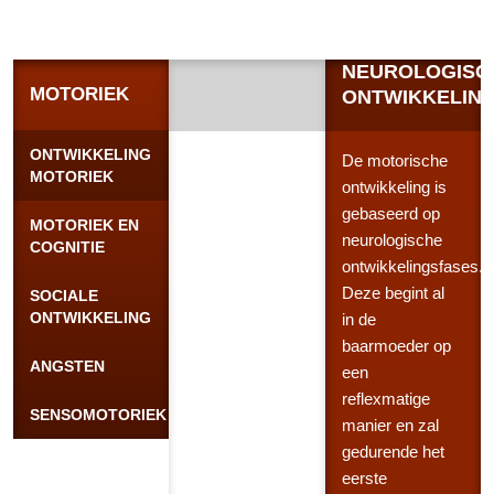
NEUROLOGISC
MOTORIEK
ONTWIKKELIN
ONTWIKKELING
De motorische
MOTORIEK
ontwikkeling is
gebaseerd op
MOTORIEK EN
neurologische
COGNITIE
ontwikkelingsfases.
Deze begint al
SOCIALE
ONTWIKKELING
in de
baarmoeder op
ANGSTEN
een
reflexmatige
SENSOMOTORIEK
manier en zal
gedurende het
eerste