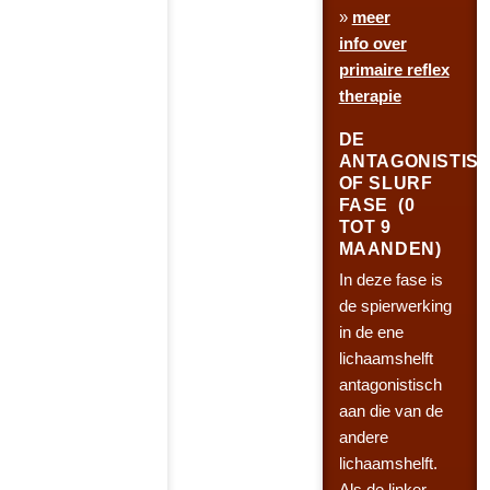
»
meer
info over
primaire reflex
therapie
DE
ANTAGONISTIS
OF SLURF
FASE (0
TOT 9
MAANDEN)
In deze fase is
de spierwerking
in de ene
lichaamshelft
antagonistisch
aan die van de
andere
lichaamshelft.
Als de linker