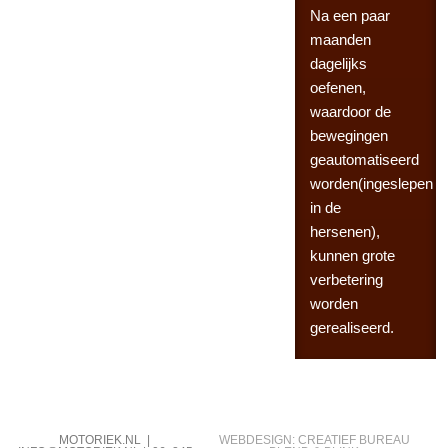
Na een paar
maanden
dagelijks
oefenen,
waardoor de
bewegingen
geautomatiseerd
worden(ingeslepen
in de
hersenen),
kunnen grote
verbetering
worden
gerealiseerd.
MOTORIEK.NL |
WEBDESIGN: CREATIEF BUREAU