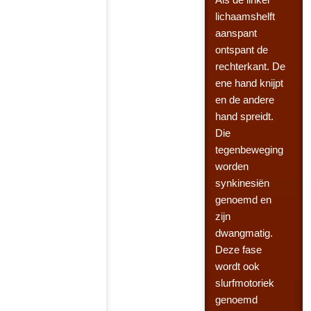
lichaamshelft
aanspant
ontspant de
rechterkant. De
ene hand knijpt
en de andere
hand spreidt.
Die
tegenbeweging
worden
synkinesiën
genoemd en
zijn
dwangmatig.
Deze fase
wordt ook
slurfmotoriek
genoemd