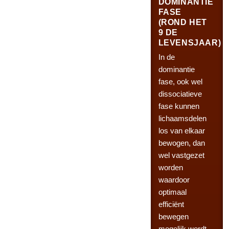
DOMINANTIE
FASE
(ROND HET
9 DE
LEVENSJAAR)
In de
dominantie
fase, ook wel
dissociatieve
fase kunnen
lichaamsdelen
los van elkaar
bewogen, dan
wel vastgezet
worden
waardoor
optimaal
efficiënt
bewegen
mogelijk wordt.