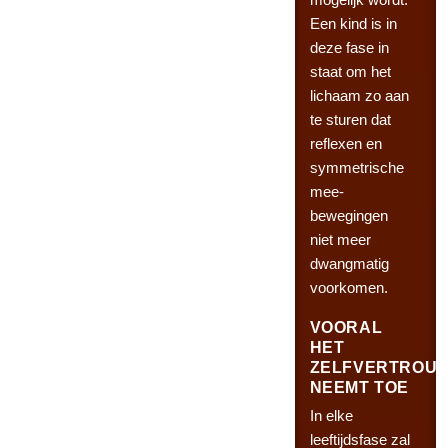
Een kind is in
deze fase in
staat om het
lichaam zo aan
te sturen dat
reflexen en
symmetrische
mee-
bewegingen
niet meer
dwangmatig
voorkomen.
VOORAL
HET
ZELFVERTROU
NEEMT TOE
In elke
leeftijdsfase zal