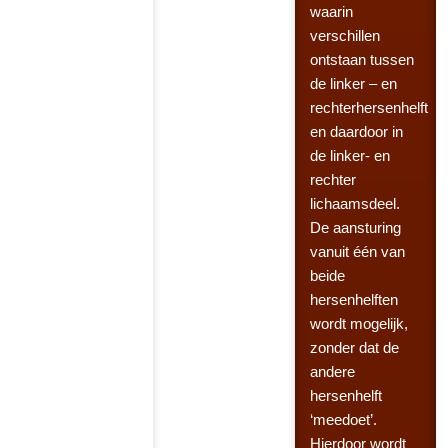
waarin
verschillen
ontstaan tussen
de linker – en
rechterhersenhelft
en daardoor in
de linker- en
rechter
lichaamsdeel.
De aansturing
vanuit één van
beide
hersenhelften
wordt mogelijk,
zonder dat de
andere
hersenhelft
‘meedoet’.
Hierdoor wordt