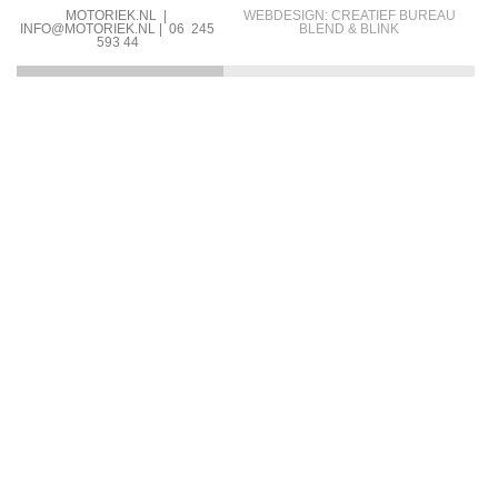
MOTORIEK.NL |
WEBDESIGN: CREATIEF BUREAU
INFO@MOTORIEK.NL | 06 245
BLEND & BLINK
593 44